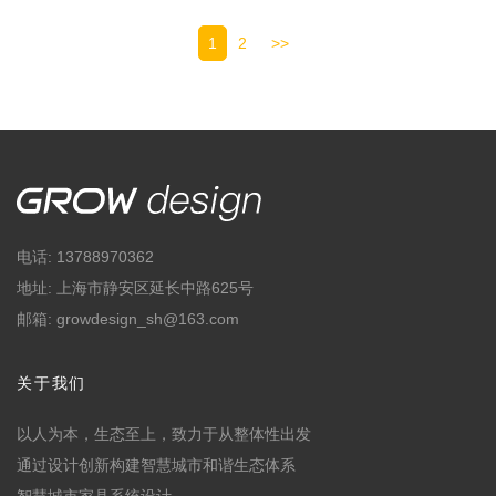
1
2
>>
电话: 13788970362
地址: 上海市静安区延长中路625号
邮箱: growdesign_sh@163.com
关于我们
以人为本，生态至上，致力于从整体性出发
通过设计创新构建智慧城市和谐生态体系